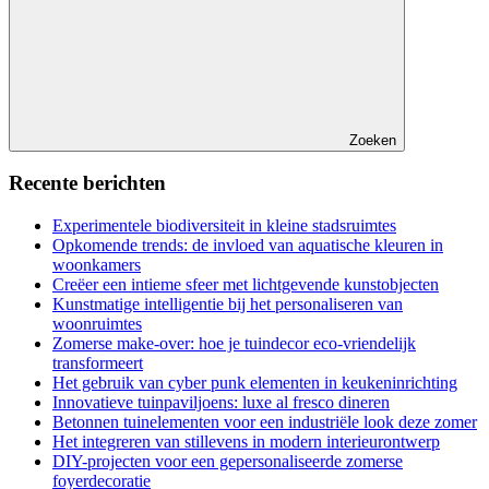
Zoeken
Recente berichten
Experimentele biodiversiteit in kleine stadsruimtes
Opkomende trends: de invloed van aquatische kleuren in
woonkamers
Creëer een intieme sfeer met lichtgevende kunstobjecten
Kunstmatige intelligentie bij het personaliseren van
woonruimtes
Zomerse make-over: hoe je tuindecor eco-vriendelijk
transformeert
Het gebruik van cyber punk elementen in keukeninrichting
Innovatieve tuinpaviljoens: luxe al fresco dineren
Betonnen tuinelementen voor een industriële look deze zomer
Het integreren van stillevens in modern interieurontwerp
DIY-projecten voor een gepersonaliseerde zomerse
foyerdecoratie