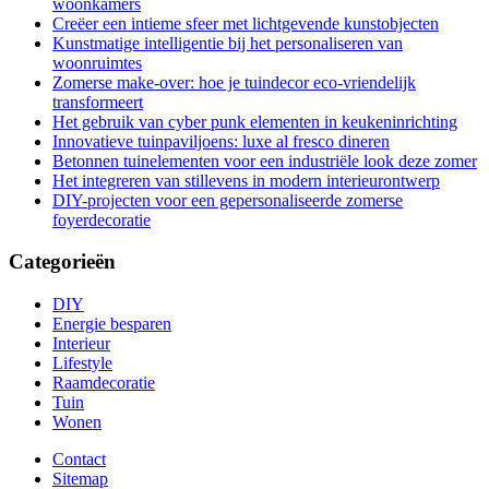
woonkamers
Creëer een intieme sfeer met lichtgevende kunstobjecten
Kunstmatige intelligentie bij het personaliseren van
woonruimtes
Zomerse make-over: hoe je tuindecor eco-vriendelijk
transformeert
Het gebruik van cyber punk elementen in keukeninrichting
Innovatieve tuinpaviljoens: luxe al fresco dineren
Betonnen tuinelementen voor een industriële look deze zomer
Het integreren van stillevens in modern interieurontwerp
DIY-projecten voor een gepersonaliseerde zomerse
foyerdecoratie
Categorieën
DIY
Energie besparen
Interieur
Lifestyle
Raamdecoratie
Tuin
Wonen
Contact
Sitemap