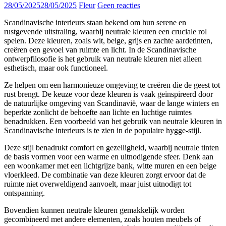
28/05/2025
28/05/2025
Fleur
Geen reacties
Scandinavische interieurs staan bekend om hun serene en
rustgevende uitstraling, waarbij neutrale kleuren een cruciale rol
spelen. Deze kleuren, zoals wit, beige, grijs en zachte aardetinten,
creëren een gevoel van ruimte en licht. In de Scandinavische
ontwerpfilosofie is het gebruik van neutrale kleuren niet alleen
esthetisch, maar ook functioneel.
Ze helpen om een harmonieuze omgeving te creëren die de geest tot
rust brengt. De keuze voor deze kleuren is vaak geïnspireerd door
de natuurlijke omgeving van Scandinavië, waar de lange winters en
beperkte zonlicht de behoefte aan lichte en luchtige ruimtes
benadrukken. Een voorbeeld van het gebruik van neutrale kleuren in
Scandinavische interieurs is te zien in de populaire hygge-stijl.
Deze stijl benadrukt comfort en gezelligheid, waarbij neutrale tinten
de basis vormen voor een warme en uitnodigende sfeer. Denk aan
een woonkamer met een lichtgrijze bank, witte muren en een beige
vloerkleed. De combinatie van deze kleuren zorgt ervoor dat de
ruimte niet overweldigend aanvoelt, maar juist uitnodigt tot
ontspanning.
Bovendien kunnen neutrale kleuren gemakkelijk worden
gecombineerd met andere elementen, zoals houten meubels of