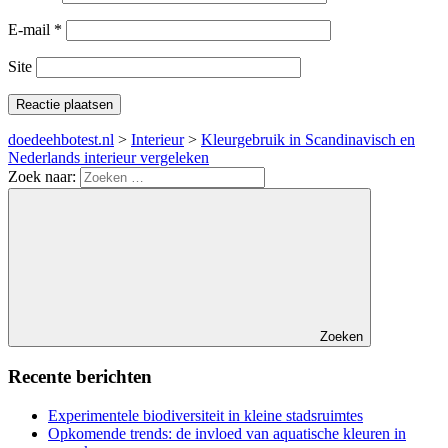
E-mail
*
Site
doedeehbotest.nl
>
Interieur
>
Kleurgebruik in Scandinavisch en
Nederlands interieur vergeleken
Zoek naar:
Zoeken
Recente berichten
Experimentele biodiversiteit in kleine stadsruimtes
Opkomende trends: de invloed van aquatische kleuren in