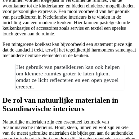
Ze kunnen worden toegepast in verschillende ruimtes, van de
woonkamer tot de kinderkamer, en bieden eindeloze mogelijkheden
voor persoonlijke expressie. Een mooi voorbeeld van het gebruik
van pastelkleuren in Nederlandse interieurs is te vinden in de
inrichting van een moderne keuken. Hier kunnen pastelgekleurde
keukenkastjes of accessoires zoals servies en textiel een speelse
touch geven aan de ruimte.
Een mintgroene koelkast kan bijvoorbeeld een statement piece zijn
dat de aandacht trekt, terwijl het tegelijkertijd harmonieus samengaat
met andere neutrale elementen in de keuken.
Het gebruik van pastelkleuren kan ook helpen
om kleinere ruimtes groter te laten lijken,
omdat ze licht reflecteren en een open gevoel
creëren.
De rol van natuurlijke materialen in
Scandinavische interieurs
Natuurlijke materialen zijn een essentieel kenmerk van
Scandinavische interieurs. Hout, steen, linnen en wol zijn enkele
van de meest gebruikte materialen die bijdragen aan de authentieke
en organische uitstraling van deze stijl. Houten meubels, zoals eiken