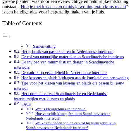
groene planten, waardoor een evenwichtige en natuurlijke uitstraling
ontstaat. “
Hoe je met kussens en plaids je woning extra knus maakt
”
is een handige gids voor het gezellig maken van je huis.
Table of Contents
Samenvatting
Het gebruik van pastelkleuren in Nederlandse interieurs
De rol van natuurlijke materialen in Scandinavische interieurs
De invloed van minimalistisch design in Scandinavische
interieurs
De nadruk op gezelligheid in Nederlandse interieurs
Hoe kussens en plaids bijdragen aan de knusheid van een woning
Tips voor het kiezen van kussens en plaids die passen bij jouw
interieur
Het combineren van Scandinavische en Nederlandse
interieurstijlen met kussens en plaids
FAQs
Wat is kleurgebruik in interieur?
Hoe verschilt kleurgebruik in Scandinavisch en
Nederlands interieur?
Welke invloeden spelen een rol bij kleurgebruik in
Scandinavisch en Nederlands interieur?